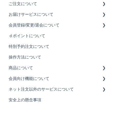
ご注文について
お届けサービスについて
注文履歴について
会員登録/変更/退会について
ご注文について
お届け料について
ｄポイントについて
注文できるメニューについて
お届け可能時間について
会員登録について
特別予約注文について
お届け時のトラブルについて
メールアドレスの変更について
操作方法について
お届け可能なエリアについて
退会について
商品について
パスワードの変更について
会員向け機能について
カロリーやアレルギー表示について
ネット注文以外のサービスについて
商品の返品について
モス ネット注文会員限定メールについて
安全上の懸念事項
商品の説明
クーポンご利用方法について
店舗について
モスカードについて
キャンペーンについて