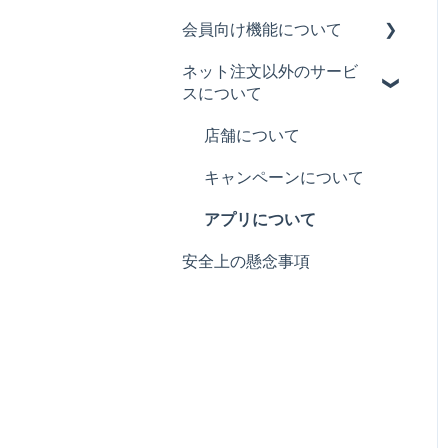
パスワードの変更について
会員向け機能について
カロリーやアレルギー表示
について
ネット注文以外のサービ
モス ネット注文会員限定
スについて
商品の返品について
メールについて
商品の説明
クーポンご利用方法につい
店舗について
て
キャンペーンについて
モスカードについて
アプリについて
安全上の懸念事項