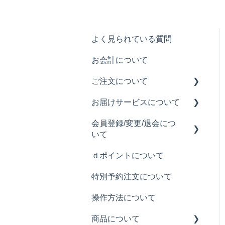
よく見られている質問
お会計について
ご注文について
お届けサービスについて
注文履歴について
会員登録/変更/退会につ
ご注文について
お届け料について
いて
注文できるメニューについ
お届け可能時間について
ｄポイントについて
て
会員登録について
お届け時のトラブルについ
特別予約注文について
て
メールアドレスの変更につ
いて
操作方法について
お届け可能なエリアについ
て
退会について
商品について