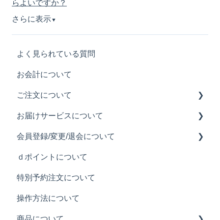
らよいですか？
さらに表示
▼
よく見られている質問
お会計について
ご注文について
お届けサービスについて
注文履歴について
会員登録/変更/退会について
ご注文について
お届け料について
ｄポイントについて
注文できるメニューについて
お届け可能時間について
会員登録について
特別予約注文について
お届け時のトラブルについて
メールアドレスの変更について
操作方法について
お届け可能なエリアについて
退会について
商品について
パスワードの変更について