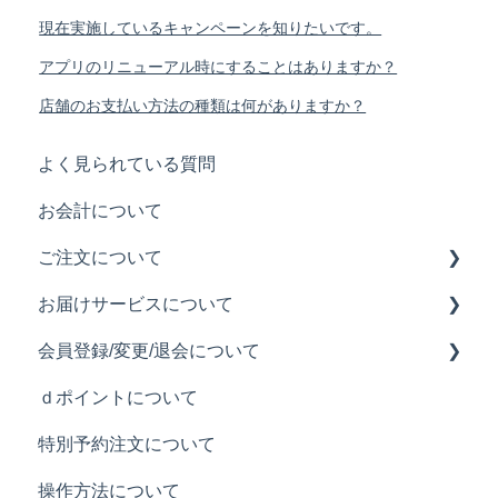
現在実施しているキャンペーンを知りたいです。
アプリのリニューアル時にすることはありますか？
店舗のお支払い方法の種類は何がありますか？
よく見られている質問
お会計について
ご注文について
お届けサービスについて
注文履歴について
会員登録/変更/退会について
ご注文について
お届け料について
ｄポイントについて
注文できるメニューについて
お届け可能時間について
会員登録について
特別予約注文について
お届け時のトラブルについて
メールアドレスの変更について
操作方法について
お届け可能なエリアについて
退会について